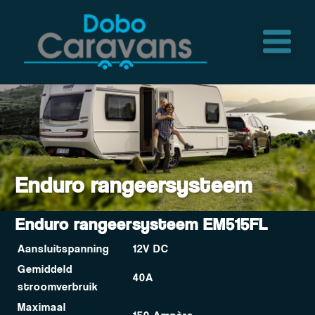
Aanbod
Vacature
Accessoires
Contact
Enduro rangeersysteem
Enduro rangeersysteem EM515FL
Aansluitspanning
12V DC
Gemiddeld
40A
stroomverbruik
Maximaal