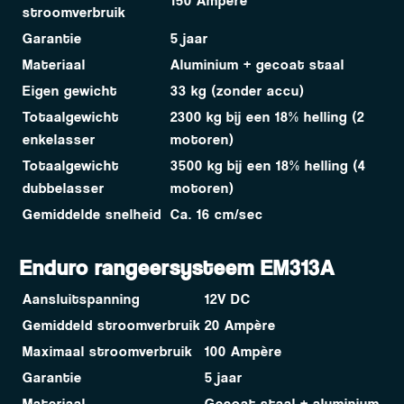
150 Ampère
stroomverbruik
Garantie
5 jaar
Materiaal
Aluminium + gecoat staal
Eigen gewicht
33 kg (zonder accu)
Totaalgewicht
2300 kg bij een 18% helling (2
enkelasser
motoren)
Totaalgewicht
3500 kg bij een 18% helling (4
dubbelasser
motoren)
Gemiddelde snelheid
Ca. 16 cm/sec
Enduro rangeersysteem EM313A
Aansluitspanning
12V DC
Gemiddeld stroomverbruik
20 Ampère
Maximaal stroomverbruik
100 Ampère
Garantie
5 jaar
Materiaal
Gecoat staal + aluminium