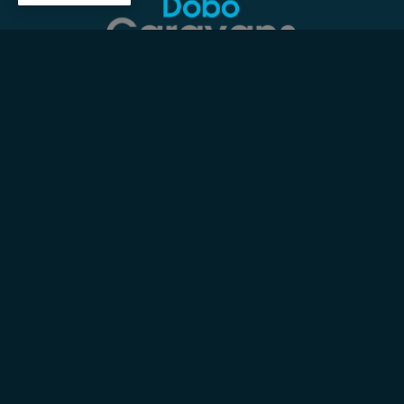
Contact
Dobo Caravans
Rijksstraatweg 34a
8121 EE Olst
+31 (0)57 024 40 60
info@dobocaravans.nl
Openingstijden
Maandag
Gesloten
Dinsdag
09:30
tot
17:00
Woensdag
09:30
tot
17:00
Donderdag
09:30
tot
17:00
Vrijdag
09:30
tot
17:00
Zaterdag
10:00
tot
14:00